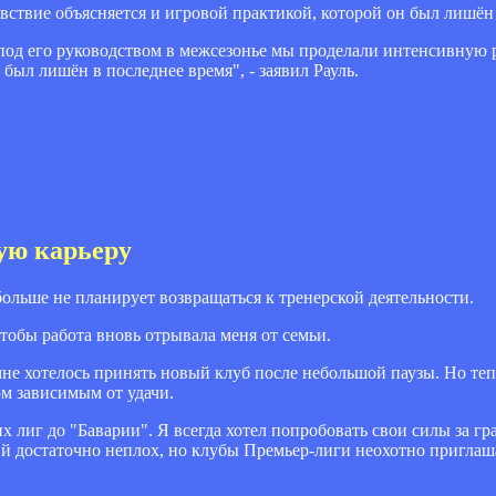
вствие объясняется и игровой практикой, которой он был лишён
о под его руководством в межсезонье мы проделали интенсивную
 был лишён в последнее время", - заявил Рауль.
ую карьеру
ольше не планирует возвращаться к тренерской деятельности.
чтобы работа вновь отрывала меня от семьи.
не хотелось принять новый клуб после небольшой паузы. Но тепе
ом зависимым от удачи.
х лиг до "Баварии". Я всегда хотел попробовать свои силы за гр
й достаточно неплох, но клубы Премьер-лиги неохотно приглаш