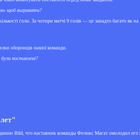
ам» щоб вигравати?
ькості голи. За чотири матчі 9 голів — це занадто багато як на
милки оборонців нашої команди.
и були поставлені?
 лет"
анию Bild, что наставник команды Феликс Магат омолодил его н