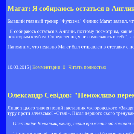
Магат: Я собираюсь остаться в Англи
Бывший главный тренер "Фулхэма" Феликс Магат заявил, что
"Я собираюсь остаться в Англии, поэтому посмотрим, какие
некоторым клубам. Определенно, я не сомневаюсь в себе", - 
Напомним, что недавно Магат был отправлен в отставку с по
10.03.2015 |
Комментарии: 0
|
Читать полностью
Олександр Севідов: "Неможливо перем
Лише з цього тижня новий наставник ужгородського «Закар
туру проти алчевської «Сталі». Після першого свого тренуван
— Олександре Володимировичу, перші враження від команди
— Тут дуже хороші гравці високого рівня, які безумовно зоб