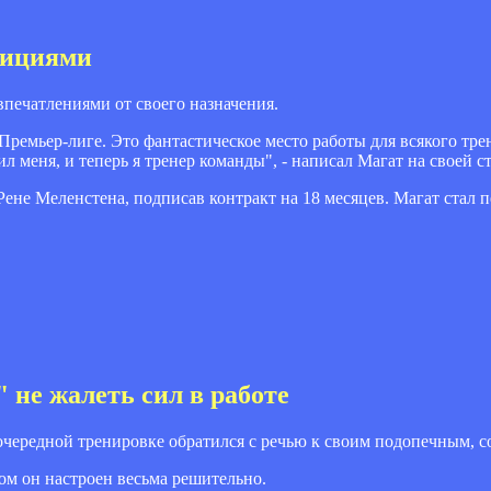
дициями
печатлениями от своего назначения.
 Премьер-лиге. Это фантастическое место работы для всякого тре
л меня, и теперь я тренер команды", - написал Магат на своей с
Рене Меленстена, подписав контракт на 18 месяцев. Магат стал
 не жалеть сил в работе
чередной тренировке обратился с речью к своим подопечным, со
ом он настроен весьма решительно.