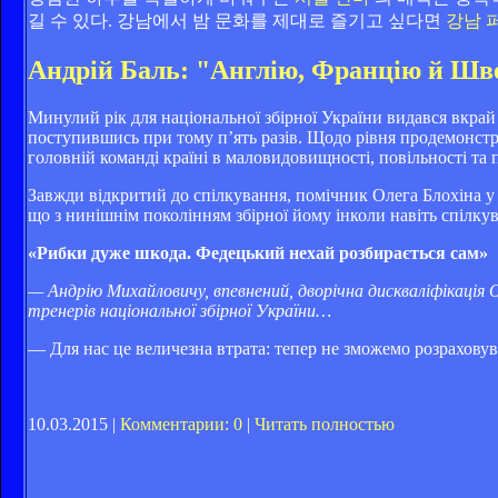
길 수 있다.
강남에서 밤 문화를 제대로 즐기고 싶다면
강남 
Андрій Баль: "Англію, Францію й Шве
Минулий рік для національної збірної України видався вкрай
поступившись при тому п’ять разів. Щодо рівня продемонстр
головній команді країні в маловидовищності, повільності та п
Завжди відкритий до спілкування, помічник Олега Блохіна у
що з нинішнім поколінням збірної йому інколи навіть спілк
«Рибки дуже шкода. Федецький нехай розбирається сам»
— Андрію Михайловичу, впевнений, дворічна дискваліфікація 
тренерів національної збірної України…
— Для нас це величезна втрата: тепер не зможемо розраховува
10.03.2015 |
Комментарии: 0
|
Читать полностью