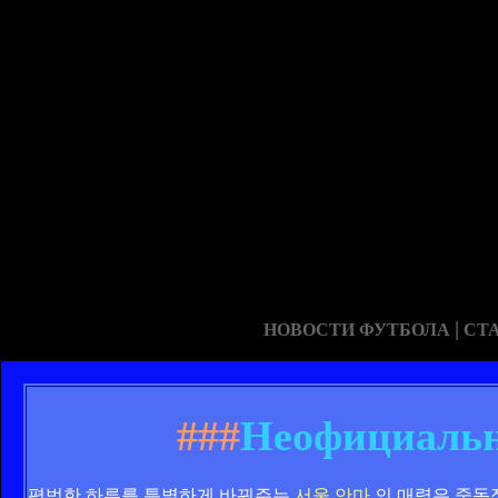
|
НОВОСТИ ФУТБОЛА
СТ
###
Неофициальн
평범한 하루를 특별하게 바꿔주는
서울 안마
의 매력은 중독