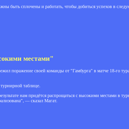
лжны быть сплочены и работать, чтобы добиться успехов в следу
сокими местами"
жил поражение своей команды от "Гамбурга" в матче 18-го тур
 турнирной таблице.
результате нам придётся распрощаться с высокими местами в тур
ализована", — сказал Магат.