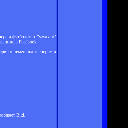
нера и футболиста. "Фулхэм"
транице в Facebook.
 первым немецким тренером в
общает Bild.