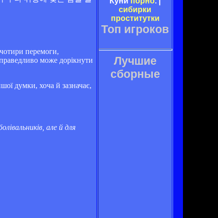
Куни
порно
. |
сибирки
проститутки
Топ игроков
 чотири перемоги,
Лучшие
справедливо може дорікнути
сборные
шої думки, хоча й зазначає,
лівальників, але й для