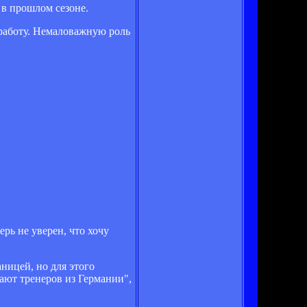
 в прошлом сезоне.
 работу. Немаловажную роль
рь не уверен, что хочу
аницей, но для этого
ают тренеров из Германии",