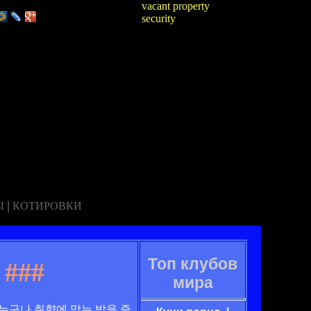
vacant property
security
|
Ы
КОТИРОВКИ
Топ клубов
###
мира
누구나 취향에 맞는 밤을 즐