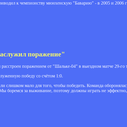
иводил к чемпионству мюнхенскую "Баварию" - в 2005 и 2006 го
заслужил поражение"
асстроен поражением от "Шальке-04" в выездном матче 29-го ту
луженную победу со счётом 1:0.
и слишком мало для того, чтобы победить. Команда оборонялас
Мы боремся за выживание, поэтому должны играть не эффектно,