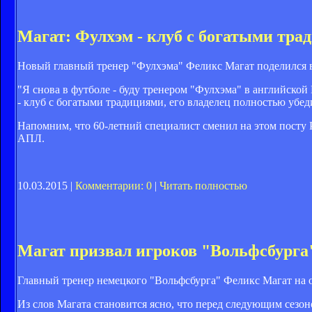
Магат: Фулхэм - клуб с богатыми тра
Новый главный тренер "Фулхэма" Феликс Магат поделился в
"Я снова в футболе - буду тренером "Фулхэма" в английской
- клуб с богатыми традициями, его владелец полностью убеди
Напомним, что 60-летний специалист сменил на этом посту 
АПЛ.
10.03.2015 |
Комментарии: 0
|
Читать полностью
Магат призвал игроков "Вольфсбурга"
Главный тренер немецкого "Вольфсбурга" Феликс Магат на о
Из слов Магата становится ясно, что перед следующим сезон