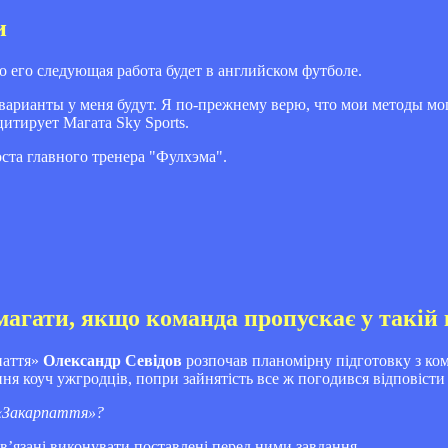
и
 его следующая работа будет в английском футболе.
 варианты у меня будут. Я по-прежнему верю, что мои методы мо
цитирует Магата Sky Sports.
ста главного тренера "Фулхэма".
агати, якщо команда пропускає у такій 
паття»
Олександр Севiдов
розпочав планомірну підготовку з ко
ня коуч ужгродців, попри зайнятість все ж погодився відповісти 
 «Закарпаття»?
ов’язані виконувати поставлені перед ними завдання.