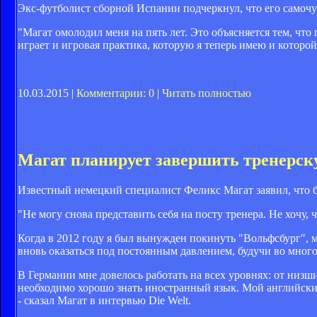
Экс-футболист сборной Испании подчеркнул, что его самочу
"Магат омолодил меня на пять лет. Это объясняется тем, чт
играет и игровая практика, которую я теперь имею и которой
10.03.2015 |
Комментарии: 0
|
Читать полностью
Магат планирует завершить тренерск
Известный немецкий специалист Феликс Магат заявил, что б
"Не могу снова представить себя на посту тренера. Не хочу, 
Когда в 2012 году я был вынужден покинуть "Вольфсбург", м
вновь оказаться под постоянным давлением, будучи во мног
В Германии мне довелось работать на всех уровнях: от низши
необходимо хорошо знать иностранный язык. Мой английски
- сказал Магат в интервью Die Welt.