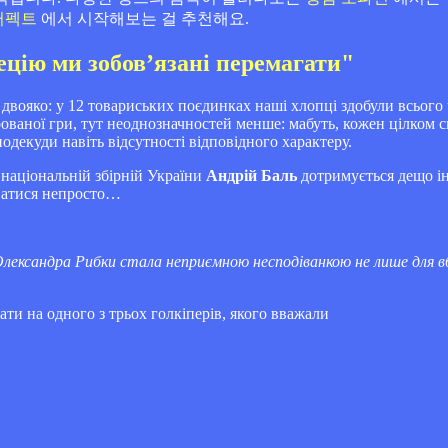
퍼펙트
에서 시작해보는 걸 추천해요.
цію ми зобов’язані перемагати"
 двояко: у 12 товариських поєдинках наші хлопці здобули всього
ованої гри, тут неоднозначностей менше: мабуть, кожен цілком 
одекуди навіть відсутності відповідного характеру.
 національній збірній України
Андрій Баль
дотримується дещо ін
уватися непросто…
Олександра Рибки стала неприємною несподіванкою не лише для вбо
ти на одного з трьох голкіперів, якого вважали