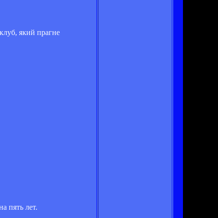
 клуб, який прагне
а пять лет.