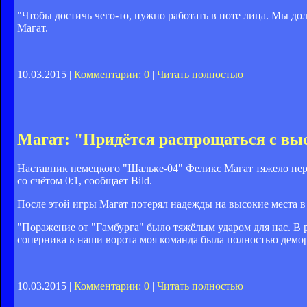
"Чтобы достичь чего-то, нужно работать в поте лица. Мы до
Магат.
10.03.2015 |
Комментарии: 0
|
Читать полностью
Магат: "Придётся распрощаться с вы
Наставник немецкого "Шальке-04" Феликс Магат тяжело пере
со счётом 0:1, сообщает Bild.
После этой игры Магат потерял надежды на высокие места в
"Поражение от "Гамбурга" было тяжёлым ударом для нас. В 
соперника в наши ворота моя команда была полностью демор
10.03.2015 |
Комментарии: 0
|
Читать полностью