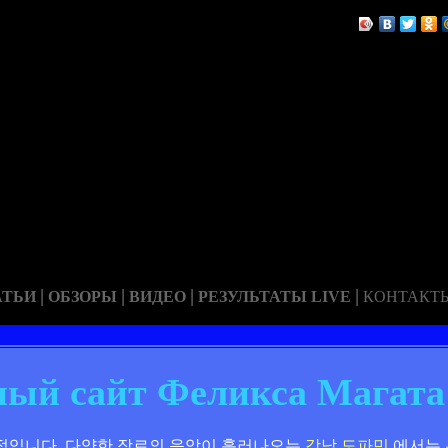
|
|
|
|
АТЬИ
ОБЗОРЫ
ВИДЕО
РЕЗУЛЬТАТЫ LIVE
КОНТАКТ
ый сайт Феликса Магата
적입니다.
다양한 장르의 음악이 흘러나오는
강남 도파민
에서는 