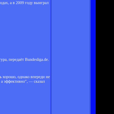
дах, а в 2009 году выиграл
ра, передаёт Bundesliga.de.
ь хорошо, однако впереди не
 а эффективно", — сказал