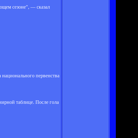
ющем сезоне", — сказал
а национального первенства
нирной таблице. После гола