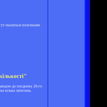
гут оказаться полезными
кількості"
мандою до поєдинку 26-го
на кілька запитань.