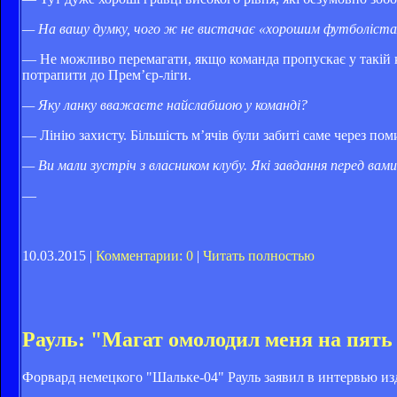
— На вашу думку, чого ж не вистачає «хорошим футболіст
— Не можливо перемагати, якщо команда пропускає у такій кіл
потрапити до Прем’єр-ліги.
— Яку ланку вважаєте найслабшою у команді?
— Лінію захисту. Більшість м’ячів були забиті саме через по
— Ви мали зустріч з власником клубу. Які завдання перед вам
—
10.03.2015 |
Комментарии: 0
|
Читать полностью
Рауль: "Магат омолодил меня на пять
Форвард немецкого "Шальке-04" Рауль заявил в интервью изд